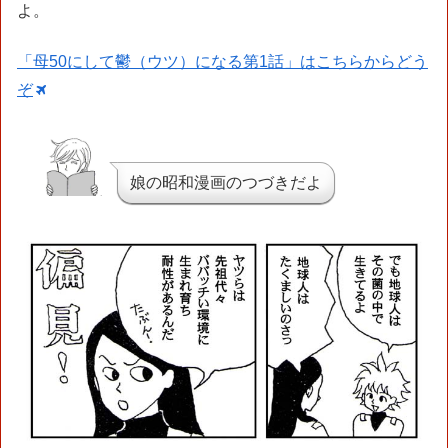
よ。
「母50にして鬱（ウツ）になる第1話」はこちらからどう
ぞ
娘の昭和漫画のつづきだよ