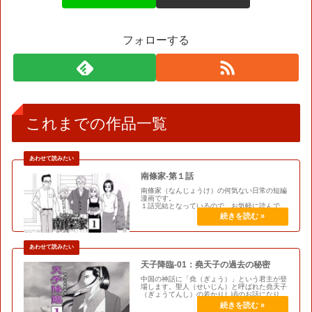
フォローする
これまでの作品一覧
南條家-第１話
南條家（なんじょうけ）の何気ない日常の短編
漫画です。
１話完結となっているので、お気軽に読んでく
ださいな。
天子降臨-01：堯天子の過去の秘密
中国の神話に「堯（ぎょう）」という君主が登
場します。聖人（せいじん）と呼ばれた堯天子
（ぎょうてんし）の若かりし頃のお話になりま
す。※聖人＝徳が高く人格高潔で、偉大・崇
高・高貴の三要素を兼ね備えた人物を指しま