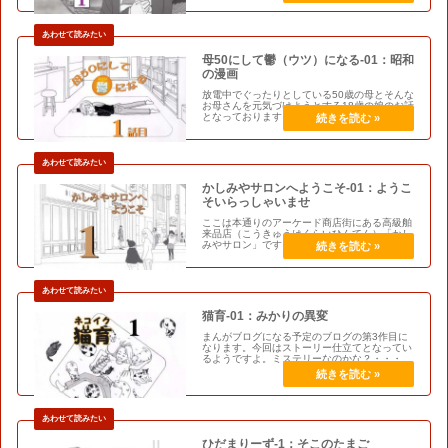
す。※天子＝天命を受けて天下を治め…
母50にして鬱（ウツ）になる-01：昭和
の漫画
放電中でぐったりとしている50歳の母とそんな
お母さんを元気づけようとする18歳の娘のお話
となっております。それではお楽しみくださ
い。これまでの登場人物母：限界を超えた50
歳、現在充電中娘：漫画を書くのが好きな18歳
高校生タリ：魔法小学校6年…
かしみやサロンへようこそ-01：ようこ
そいらっしゃいませ
ここは本通りのアーケード商店街にある高級舶
来品店（こうきゅうはくらいひんてん）「かし
みやサロン」です。主人公はこちらで働いてい
た女性（彼氏イナイ歴＝年齢）で、元号が昭和
から平成へと改元されたころのお話となりま
す。これまでの登場人物主人公：沢…
猫育-01：みかりの異変
まんがブログになる予定のブログの第3作目に
なります。今回はストーリー仕立てとなってい
るようですよ。ミステリーなのかな？・・・コ
メディなのかな？いったいみかりに何があった
のでしょうか？これまでの登場人物主人公：女
性・・・猫が好きなようです。猫…
ひだまりーず-1：そこのたまご