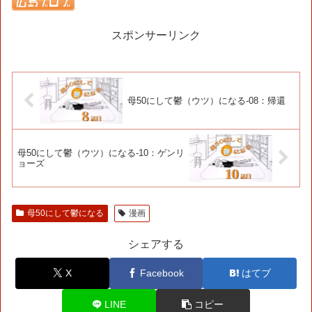
スポンサーリンク
母50にして鬱（ウツ）になる-08：帰還
母50にして鬱（ウツ）になる-10：ゲンリ
ョーズ
母50にして鬱になる
漫画
シェアする
X
Facebook
はてブ
LINE
コピー