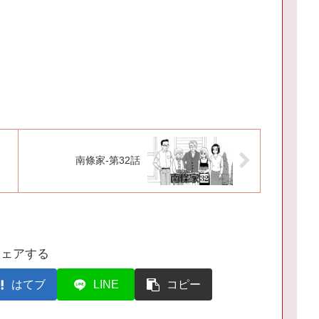
南條家-第32話
シェアする
はてブ
LINE
コピー