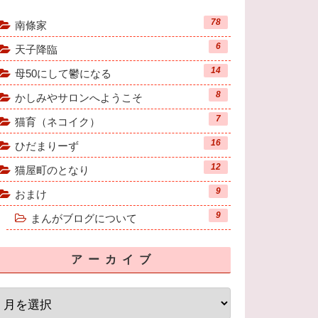
78
南條家
6
天子降臨
14
母50にして鬱になる
8
かしみやサロンへようこそ
7
猫育（ネコイク）
16
ひだまりーず
12
猫屋町のとなり
9
おまけ
9
まんがブログについて
アーカイブ