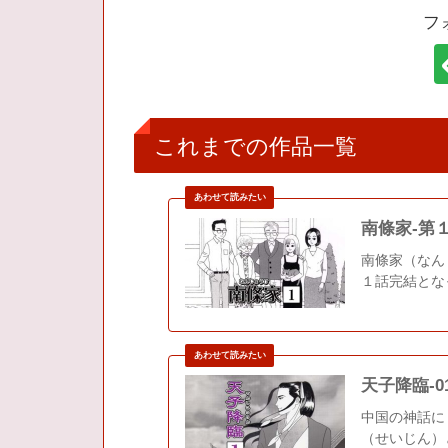
フ
これまでの作品一覧
南條家-第
南條家（なん
１話完結とな
天子降臨-
中国の神話に
（せいじん）