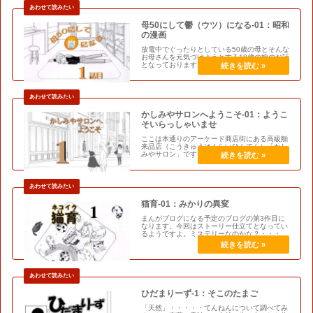
母50にして鬱（ウツ）になる-01：昭和
の漫画
放電中でぐったりとしている50歳の母とそんな
お母さんを元気づけようとする18歳の娘のお話
となっております。それではお楽しみくださ
い。これまでの登場人物母：限界を超えた50
歳、現在充電中娘：漫画を書くのが好きな18歳
高校生タリ：魔法小学校6年…
かしみやサロンへようこそ-01：ようこ
そいらっしゃいませ
ここは本通りのアーケード商店街にある高級舶
来品店（こうきゅうはくらいひんてん）「かし
みやサロン」です。主人公はこちらで働いてい
た女性（彼氏イナイ歴＝年齢）で、元号が昭和
から平成へと改元されたころのお話となりま
す。これまでの登場人物主人公：沢…
猫育-01：みかりの異変
まんがブログになる予定のブログの第3作目に
なります。今回はストーリー仕立てとなってい
るようですよ。ミステリーなのかな？・・・コ
メディなのかな？いったいみかりに何があった
のでしょうか？これまでの登場人物主人公：女
性・・・猫が好きなようです。猫…
ひだまりーず-1：そこのたまご
「天然」・・・・・てんねんについて調べてみ