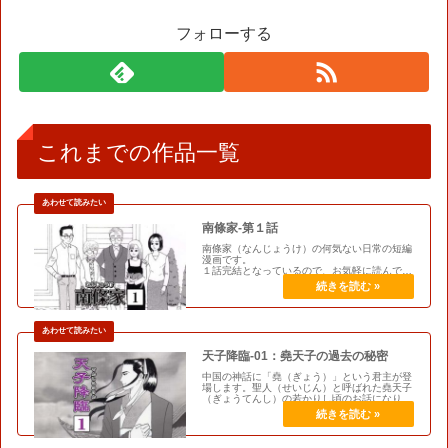
フォローする
これまでの作品一覧
南條家-第１話
南條家（なんじょうけ）の何気ない日常の短編
漫画です。
１話完結となっているので、お気軽に読んでく
ださいな。
天子降臨-01：堯天子の過去の秘密
中国の神話に「堯（ぎょう）」という君主が登
場します。聖人（せいじん）と呼ばれた堯天子
（ぎょうてんし）の若かりし頃のお話になりま
す。※聖人＝徳が高く人格高潔で、偉大・崇
高・高貴の三要素を兼ね備えた人物を指しま
す。※天子＝天命を受けて天下を治め…